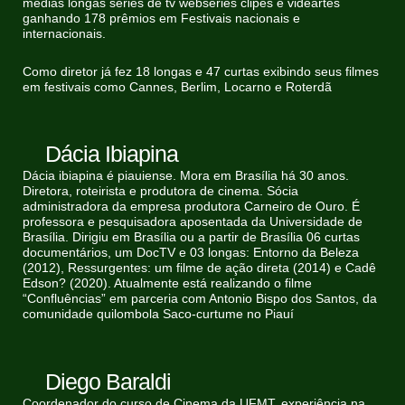
médias longas series de tv webseries clipes e videartes
ganhando 178 prêmios em Festivais nacionais e
internacionais.
Como diretor já fez 18 longas e 47 curtas exibindo seus filmes
em festivais como Cannes, Berlim, Locarno e Roterdã
Dácia Ibiapina
Dácia ibiapina é piauiense. Mora em Brasília há 30 anos.
Diretora, roteirista e produtora de cinema. Sócia
administradora da empresa produtora Carneiro de Ouro. É
professora e pesquisadora aposentada da Universidade de
Brasília. Dirigiu em Brasília ou a partir de Brasília 06 curtas
documentários, um DocTV e 03 longas: Entorno da Beleza
(2012), Ressurgentes: um filme de ação direta (2014) e Cadê
Edson? (2020). Atualmente está realizando o filme
“Confluências” em parceria com Antonio Bispo dos Santos, da
comunidade quilombola Saco-curtume no Piauí
Diego Baraldi
Coordenador do curso de Cinema da UFMT, experiência na