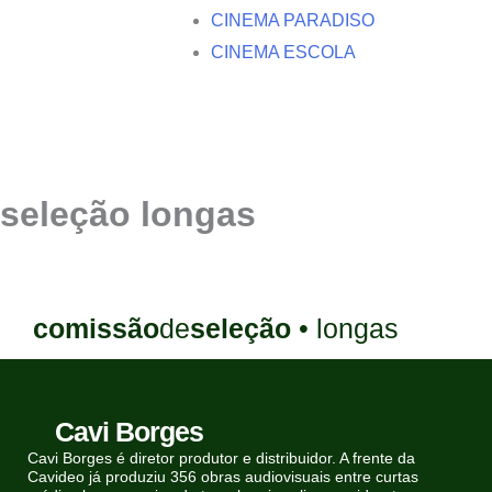
CINEMA PARADISO
CINEMA ESCOLA
seleção longas
comissão
de
seleção
• longas
Cavi Borges
Cavi Borges é diretor produtor e distribuidor. A frente da
Cavideo já produziu 356 obras audiovisuais entre curtas