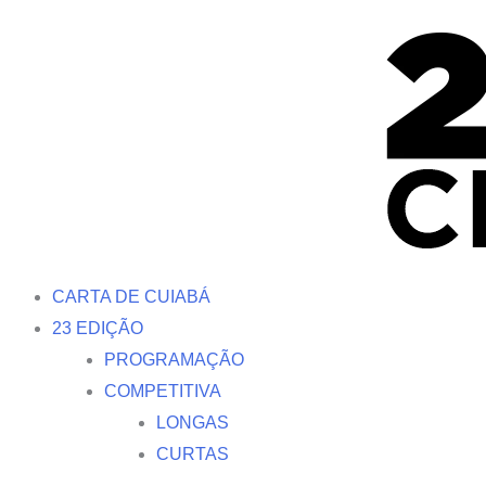
Ir
para
o
conteúdo
CARTA DE CUIABÁ
23 EDIÇÃO
PROGRAMAÇÃO
COMPETITIVA
LONGAS
CURTAS