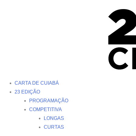
Ir
para
o
conteúdo
CARTA DE CUIABÁ
23 EDIÇÃO
PROGRAMAÇÃO
COMPETITIVA
LONGAS
CURTAS