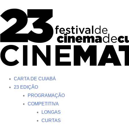
Ir
para
o
conteúdo
CARTA DE CUIABÁ
23 EDIÇÃO
PROGRAMAÇÃO
COMPETITIVA
LONGAS
CURTAS