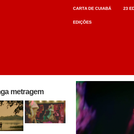
CARTA DE CUIABÁ
23 E
EDIÇÕES
onga metragem