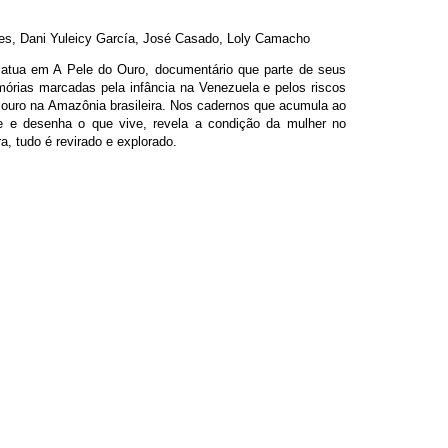
res, Dani Yuleicy García, José Casado, Loly Camacho
 atua em A Pele do Ouro, documentário que parte de seus
emórias marcadas pela infância na Venezuela e pelos riscos
ouro na Amazônia brasileira. Nos cadernos que acumula ao
e e desenha o que vive, revela a condição da mulher no
a, tudo é revirado e explorado.