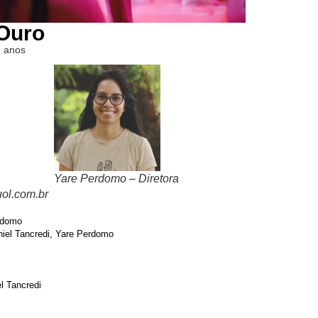
 Ouro
6 anos
Yare Perdomo – Diretora
uol.com.br
rdomo
aniel Tancredi, Yare Perdomo
l Tancredi