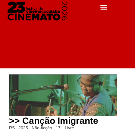
>> Canção Imigrante
RS . 2025 . Não-ficção . 17’ . Livre